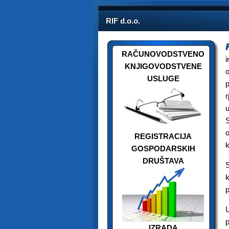
RIF d.o.o.
RAČUNOVODSTVENO
i
KNJIGOVODSTVENE
o
USLUGE
p
r
u
S
o
REGISTRACIJA
k
GOSPODARSKIH
DRUŠTAVA
S
k
p
p
IZRADA