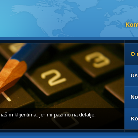
Kont
O 
Us
No
šim klijentima, jer mi pazimo na detalje.
Ko