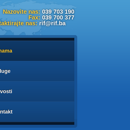
Nazovite nas:
039 703 190
Fax:
039 700 377
aktirajte nas:
rif@rif.ba
nama
luge
vosti
ntakt