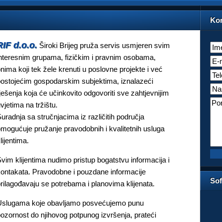
Kon
RIF d.o.o.
Široki Brijeg pruža servis usmjeren svim
nteresnim grupama, fizičkim i pravnim osobama,
nima koji tek žele krenuti u poslovne projekte i već
ostojećim gospodarskim subjektima, iznalazeći
ješenja koja će učinkovito odgovoriti sve zahtjevnijim
vjetima na tržištu.
uradnja sa stručnjacima iz različitih područja
mogućuje pružanje pravodobnih i kvalitetnih usluga
lijentima.
vim klijentima nudimo pristup bogatstvu informacija i
ontakata. Pravodobne i pouzdane informacije
Sof
rilagođavaju se potrebama i planovima klijenata.
Uslugama koje obavljamo posvećujemo punu
ozornost do njihovog potpunog izvršenja, prateći