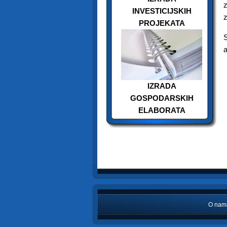
z
INVESTICIJSKIH
z
PROJEKATA
S
a
IZRADA
GOSPODARSKIH
ELABORATA
O nam