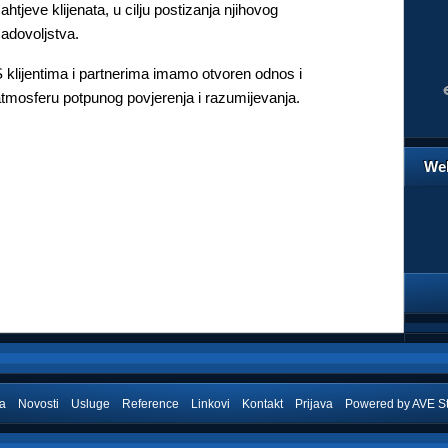
ahtjeve klijenata, u cilju postizanja njihovog
adovoljstva.
 klijentima i partnerima imamo otvoren odnos i
tmosferu potpunog povjerenja i razumijevanja.
Web
a
Novosti
Usluge
Reference
Linkovi
Kontakt
Prijava
Powered by
AVE S